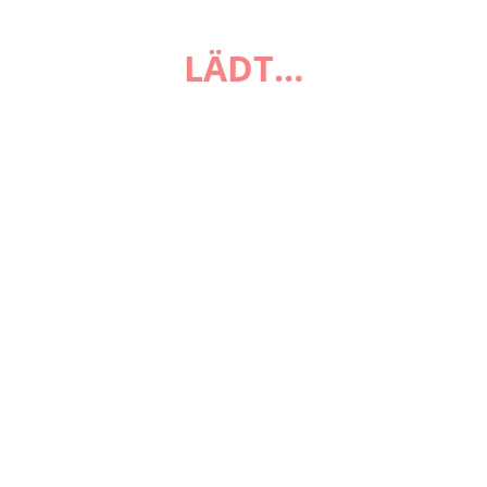
FAQ
LÄDT…
Zahlungsarten
Versandarten
Impressum
AGB
Widerrufsbelehrung
Datenschutzerklärung