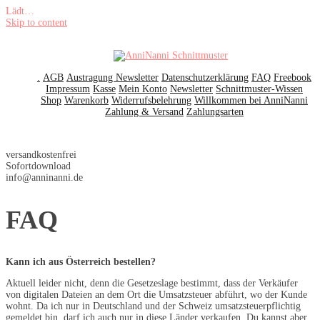
Lädt…
Skip to content
.
AGB
Austragung Newsletter
Datenschutzerklärung
FAQ
Freebook
Impressum
Kasse
Mein Konto
Newsletter
Schnittmuster-Wissen
Shop
Warenkorb
Widerrufsbelehrung
Willkommen bei AnniNanni
Zahlung & Versand
Zahlungsarten
versandkostenfrei
Sofortdownload
info@anninanni.de
FAQ
Kann ich aus Österreich bestellen?
Aktuell leider nicht, denn die Gesetzeslage bestimmt, dass der Verkäufer
von digitalen Dateien an dem Ort die Umsatzsteuer abführt, wo der Kunde
wohnt. Da ich nur in Deutschland und der Schweiz umsatzsteuerpflichtig
gemeldet bin, darf ich auch nur in diese Länder verkaufen. Du kannst aber