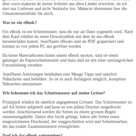
über www.makerist.de meine Schnitte aus allen Länder erwerben, da ich
dort nur Lieferant und nicht Verkäufer bin. Makerist übernimmt hier die
Umsatzsteuerabfuhr für mich.
Was ist ein eBook?
Ein eBook ist ein Schnittmuster, dass dir nur als Datei zugestellt wird. Nach
dem Kauf erhältst du einen Downloadlink mit dem du das eBook
herunterladen kannst. AnniNanni eBooks sind als PDF gespeichert und
können so von jedem PC aus geöffnet werden.
Da keine Materialkosten hinter einem eBook stecken, sind sie meist
günstiger als Papierschnittmuster und dazu sind sie mit einer umfangreichen
Fotoanleitung versehen.
AnniNanni Anleitungen beinhalten eine Menge Tipps und sämtlich
Nähschritte sind bebildert. So ist es auch Anfängern möglich, komplexe
Nähsachen umzusetzen.
Wie bekomme ich das Schnittmuster auf meine Grösse?
Prinzipiell erhältst du sämtlich angegebenen Grössen. Das Schnittmuster ist
auf A4 Seiten aufgeteilt und kann so von jedem Drucker ausgedruckt
werden. Anschliessend werden die Seiten zu einem grossen Bogen
zusammengeklebt. Damit dies leicht gelingt, haben alle Seiten einen
eingezeichneten Druckrand, der weggeschnitten wird und Schnittmarken,
die das exakte Zusammensetzen ermöglichen.
Darf ich das eBook weitergeben?