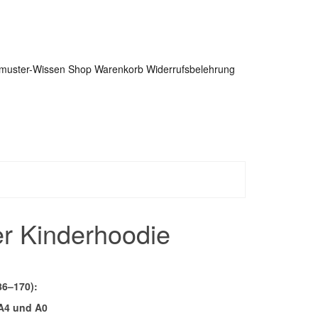
tmuster-Wissen
Shop
Warenkorb
Widerrufsbelehrung
er Kinderhoodie
86–170):
 A4 und A0