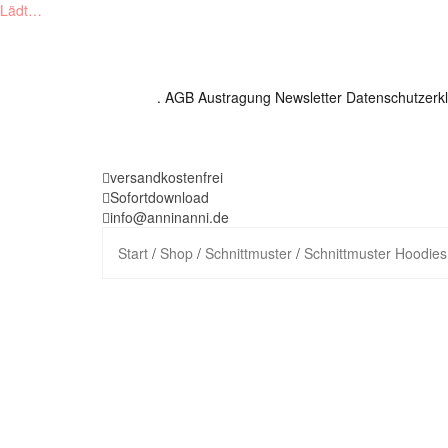
Lädt…
Skip
to
content
.
AGB
Austragung Newsletter
Datenschutzerk
versandkostenfrei
Sofortdownload
info@anninanni.de
Start
/
Shop
/
Schnittmuster
/
Schnittmuster Hoodies 