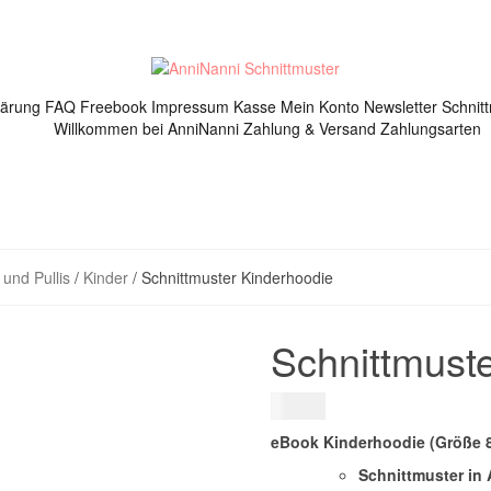
lärung
FAQ
Freebook
Impressum
Kasse
Mein Konto
Newsletter
Schnit
Willkommen bei AnniNanni
Zahlung & Versand
Zahlungsarten
und Pullis
/
Kinder
/ Schnittmuster Kinderhoodie
Schnittmust
6,00
€
eBook Kinderhoodie (Größe 
Schnittmuster in