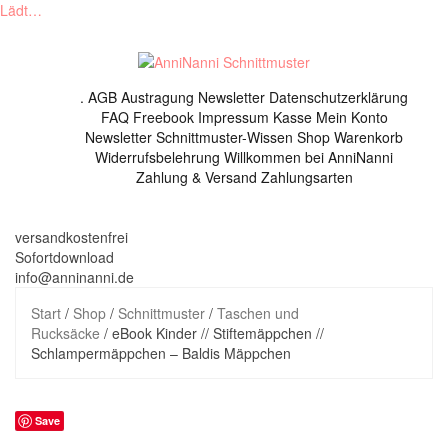
Lädt…
Skip
to
content
.
AGB
Austragung Newsletter
Datenschutzerklärung
FAQ
Freebook
Impressum
Kasse
Mein Konto
Newsletter
Schnittmuster-Wissen
Shop
Warenkorb
Widerrufsbelehrung
Willkommen bei AnniNanni
Zahlung & Versand
Zahlungsarten
versandkostenfrei
Sofortdownload
info@anninanni.de
Start
/
Shop
/
Schnittmuster
/
Taschen und
Rucksäcke
/ eBook Kinder // Stiftemäppchen //
Schlampermäppchen – Baldis Mäppchen
Save