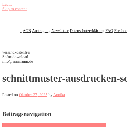
Lädt…
Skip to content
.
AGB
Austragung Newsletter
Datenschutzerklärung
FAQ
Freebo
versandkostenfrei
Sofortdownload
info@anninanni.de
schnittmuster-ausdrucken-sc
Posted on
Oktober 27, 2025
by
Annika
Beitragsnavigation
Schnittmuster ausdrucken: einfache Anleitung für Anfängerinnen