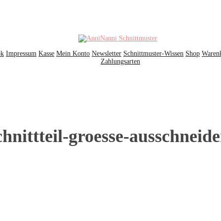
ok
Impressum
Kasse
Mein Konto
Newsletter
Schnittmuster-Wissen
Shop
Waren
Zahlungsarten
hnittteil-groesse-ausschneid