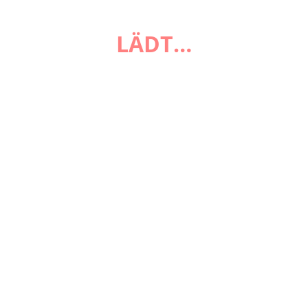
FAQ
LÄDT…
Zahlungsarten
Versandarten
Impressum
AGB
Widerrufsbelehrung
Datenschutzerklärung