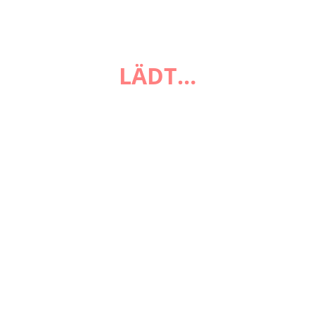
FAQ
Zahlungsarten
Versandarten
LÄDT…
Impressum
AGB
Widerrufsbelehrung
Datenschutzerklärung