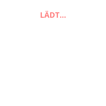
FAQ
LÄDT…
Zahlungsarten
Versandarten
Impressum
AGB
Widerrufsbelehrung
Datenschutzerklärung