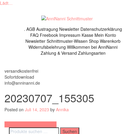
Lädt…
Skip
to
content
.
AGB
Austragung Newsletter
Datenschutzerklärung
FAQ
Freebook
Impressum
Kasse
Mein Konto
Newsletter
Schnittmuster-Wissen
Shop
Warenkorb
Widerrufsbelehrung
Willkommen bei AnniNanni
Zahlung & Versand
Zahlungsarten
versandkostenfrei
Sofortdownload
info@anninanni.de
20230707_155305
Posted on
Juli 14, 2023
by
Annika
Beitragsnavigation
Schnittmuster Outdoorhose
Suchen
Suchen