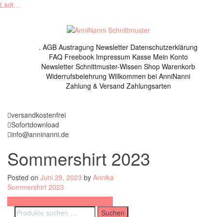
Lädt…
Skip
to
content
.
AGB
Austragung Newsletter
Datenschutzerklärung
FAQ
Freebook
Impressum
Kasse
Mein Konto
Newsletter
Schnittmuster-Wissen
Shop
Warenkorb
Widerrufsbelehrung
Willkommen bei AnniNanni
Zahlung & Versand
Zahlungsarten
versandkostenfrei
Sofortdownload
info@anninanni.de
Sommershirt 2023
Posted on
Juni 29, 2023
by
Annika
Sommershirt 2023
Beitragsnavigation
Schnittmuster Sommershirt (2023)
Suchen
Suchen