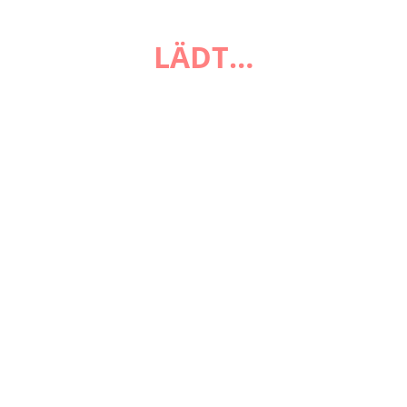
FAQ
LÄDT…
Zahlungsarten
Versandarten
Impressum
AGB
Widerrufsbelehrung
Datenschutzerklärung