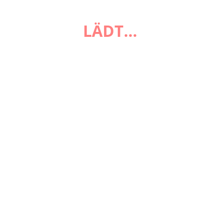
FAQ
LÄDT…
Zahlungsarten
Versandarten
Impressum
AGB
Widerrufsbelehrung
Datenschutzerklärung