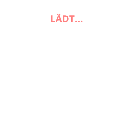
FAQ
LÄDT…
Zahlungsarten
Versandarten
Impressum
AGB
Widerrufsbelehrung
Datenschutzerklärung