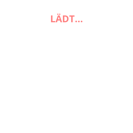
FAQ
LÄDT…
Zahlungsarten
Versandarten
Impressum
AGB
Widerrufsbelehrung
Datenschutzerklärung