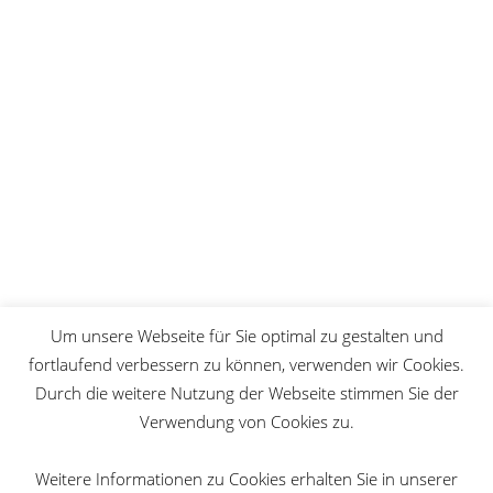
Du kannst den Newsletter jederzeit über den Link in
unserem Newsletter abbestellen.
Wir verwenden Brevo als unsere
Marketing-Plattform. Indem du das
Formular absendest, erklärst du dich
einverstanden, dass die von dir
angegebenen persönlichen
Informationen an Brevo zur
Bearbeitung übertragen werden
gemäß den
Datenschutzrichtlinien
von Brevo.
ANMELDEN
Um unsere Webseite für Sie optimal zu gestalten und
fortlaufend verbessern zu können, verwenden wir Cookies.
Durch die weitere Nutzung der Webseite stimmen Sie der
Verwendung von Cookies zu.
Weitere Informationen zu Cookies erhalten Sie in unserer