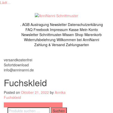
Lädt…
Skip
to
content
.
AGB
Austragung Newsletter
Datenschutzerklärung
FAQ
Freebook
Impressum
Kasse
Mein Konto
Newsletter
Schnittmuster-Wissen
Shop
Warenkorb
Widerrufsbelehrung
Willkommen bei AnniNanni
Zahlung & Versand
Zahlungsarten
versandkostenfrei
Sofortdownload
info@anninanni.de
Fuchskleid
Posted on
Oktober 21, 2022
by
Annika
Fuchskleid
Beitragsnavigation
Schnittmuster Kinderkleid Fuchskleid
Suchen
Suchen