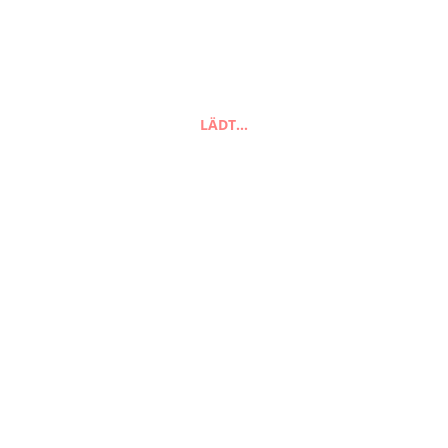
Suchen
LÄDT…
FAQ
Zahlungsarten
Versandarten
Impressum
AGB
Widerrufsbelehrung
Datenschutzerklärung