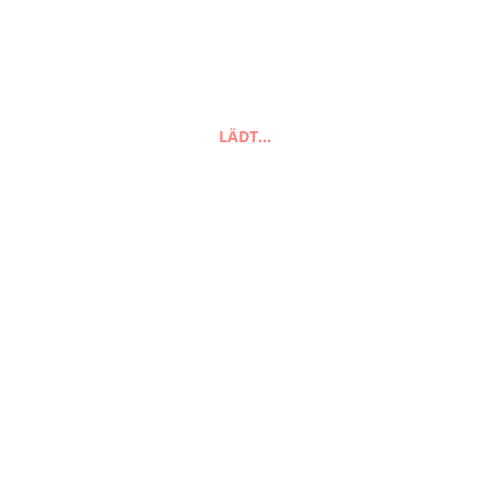
Suchen
LÄDT…
FAQ
Zahlungsarten
Versandarten
Impressum
AGB
Widerrufsbelehrung
Datenschutzerklärung