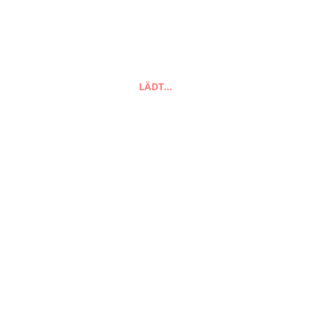
Suchen
LÄDT…
FAQ
Zahlungsarten
Versandarten
Impressum
AGB
Widerrufsbelehrung
Datenschutzerklärung