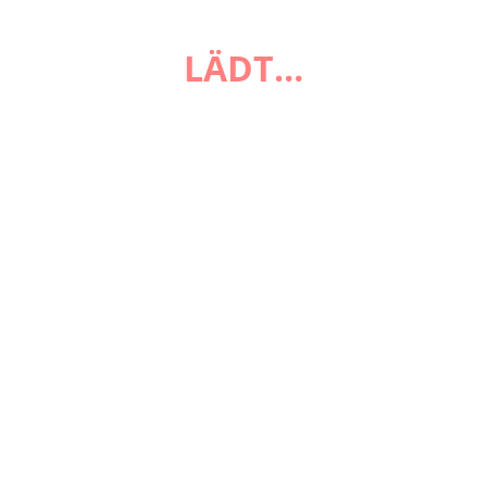
FAQ
LÄDT…
Zahlungsarten
Versandarten
Impressum
AGB
Widerrufsbelehrung
Datenschutzerklärung