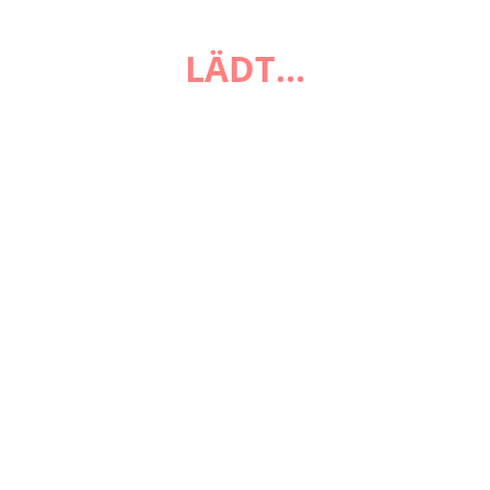
FAQ
LÄDT…
Zahlungsarten
Versandarten
Impressum
AGB
Widerrufsbelehrung
Datenschutzerklärung