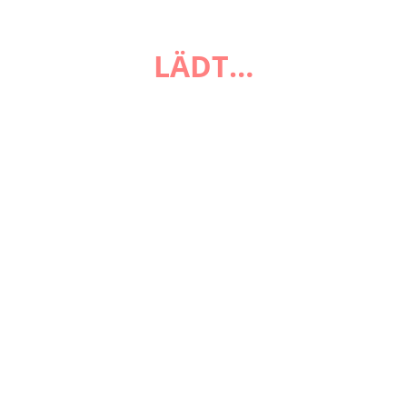
FAQ
LÄDT…
Zahlungsarten
Versandarten
Impressum
AGB
Widerrufsbelehrung
Datenschutzerklärung