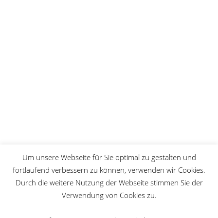
und akzeptiere die Datenschutzerklärung.
Du kannst den Newsletter jederzeit über den Link in
unserem Newsletter abbestellen.
Wir verwenden Brevo als unsere
Marketing-Plattform. Indem du das
Formular absendest, erklärst du dich
einverstanden, dass die von dir
angegebenen persönlichen
Informationen an Brevo zur
Bearbeitung übertragen werden
gemäß den
Datenschutzrichtlinien
von Brevo.
ANMELDEN
Um unsere Webseite für Sie optimal zu gestalten und
fortlaufend verbessern zu können, verwenden wir Cookies.
Durch die weitere Nutzung der Webseite stimmen Sie der
Verwendung von Cookies zu.