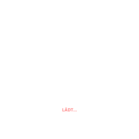
Beitragsnavigation
eBook Kinder // Shirt
// Oversize –
AnniNanni
Sommerwind
LÄDT…