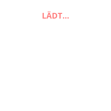
FAQ
LÄDT…
Zahlungsarten
Versandarten
Impressum
AGB
Widerrufsbelehrung
Datenschutzerklärung