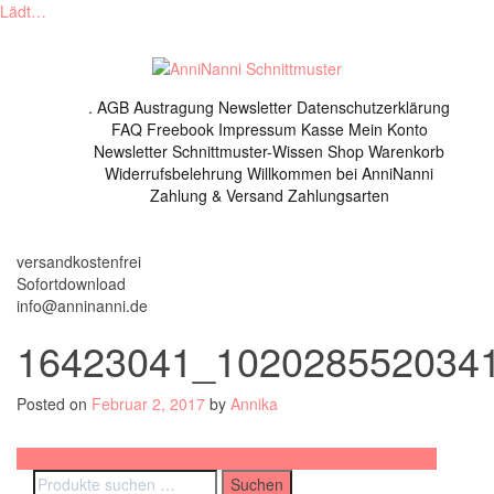
Lädt…
Skip
to
content
.
AGB
Austragung Newsletter
Datenschutzerklärung
FAQ
Freebook
Impressum
Kasse
Mein Konto
Newsletter
Schnittmuster-Wissen
Shop
Warenkorb
Widerrufsbelehrung
Willkommen bei AnniNanni
Zahlung & Versand
Zahlungsarten
versandkostenfrei
Sofortdownload
info@anninanni.de
16423041_102028552034
Posted on
Februar 2, 2017
by
Annika
Beitragsnavigation
eBook Männer // Jacke // Outdoor – AnniNanni Männerjacke
Suchen
Suchen