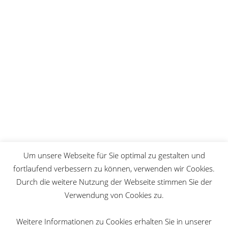
Du kannst den Newsletter jederzeit über den Link in
unserem Newsletter abbestellen.
Wir verwenden Brevo als unsere
Marketing-Plattform. Indem du das
Formular absendest, erklärst du dich
einverstanden, dass die von dir
angegebenen persönlichen
Informationen an Brevo zur
Bearbeitung übertragen werden
gemäß den
Datenschutzrichtlinien
von Brevo.
ANMELDEN
Um unsere Webseite für Sie optimal zu gestalten und
fortlaufend verbessern zu können, verwenden wir Cookies.
Durch die weitere Nutzung der Webseite stimmen Sie der
Verwendung von Cookies zu.
Weitere Informationen zu Cookies erhalten Sie in unserer