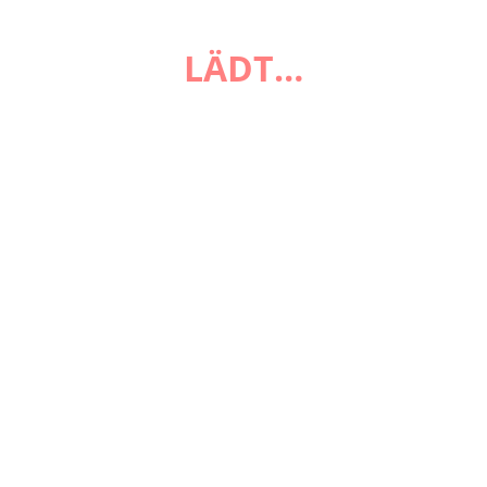
FAQ
LÄDT…
Zahlungsarten
Versandarten
Impressum
AGB
Widerrufsbelehrung
Datenschutzerklärung