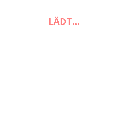
FAQ
LÄDT…
Zahlungsarten
Versandarten
Impressum
AGB
Widerrufsbelehrung
Datenschutzerklärung