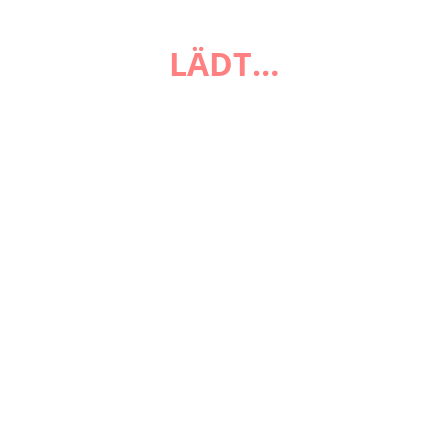
FAQ
LÄDT…
Zahlungsarten
Versandarten
Impressum
AGB
Widerrufsbelehrung
Datenschutzerklärung