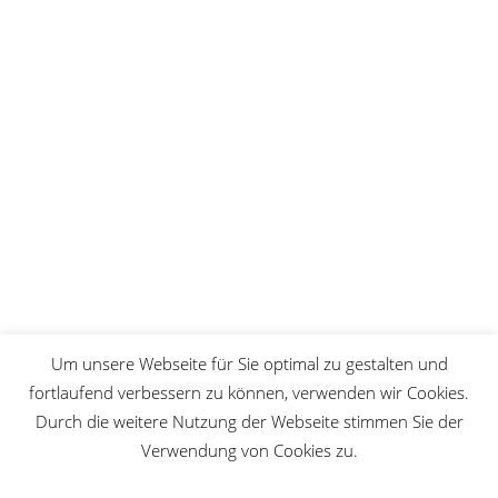
und akzeptiere die Datenschutzerklärung.
Du kannst den Newsletter jederzeit über den Link in
unserem Newsletter abbestellen.
Wir verwenden Brevo als unsere
Marketing-Plattform. Indem du das
Formular absendest, erklärst du dich
einverstanden, dass die von dir
angegebenen persönlichen
Informationen an Brevo zur
Bearbeitung übertragen werden
gemäß den
Datenschutzrichtlinien
von Brevo.
ANMELDEN
Um unsere Webseite für Sie optimal zu gestalten und
fortlaufend verbessern zu können, verwenden wir Cookies.
Durch die weitere Nutzung der Webseite stimmen Sie der
Verwendung von Cookies zu.