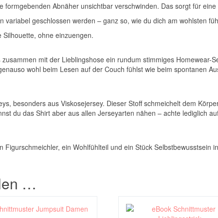
r die formgebenden Abnäher unsichtbar verschwinden. Das sorgt für eine
n variabel geschlossen werden – ganz so, wie du dich am wohlsten fühl
e Silhouette, ohne einzuengen.
s, das zusammen mit der Lieblingshose ein rundum stimmiges Homewear-
 genauso wohl beim Lesen auf der Couch fühlst wie beim spontanen Au
eys, besonders aus Viskosejersey. Dieser Stoff schmeichelt dem Körper,
annst du das Shirt aber aus allen Jerseyarten nähen – achte lediglich a
in Figurschmeichler, ein Wohlfühlteil und ein Stück Selbstbewusstsein in 
llen …