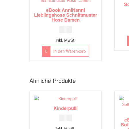
Sc
eBook AnniNanni
Lieblingshose Schnittmuster
Hose Damen
6,00
€
inkl. MwSt.
In den Warenkorb
Ähnliche Produkte
Kinderpulli
5,00
€
eB
Sof
inkl. MwSt.