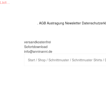
Lädt…
Skip
to
content
.
AGB
Austragung Newsletter
Datenschutzerk
versandkostenfrei
Sofortdownload
info@anninanni.de
Start
/
Shop
/
Schnittmuster
/
Schnittmuster Shirts
/