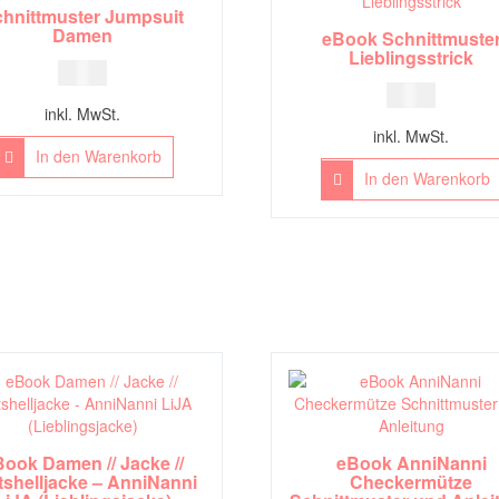
hnittmuster Jumpsuit
Damen
eBook Schnittmuste
Lieblingsstrick
9,00
€
7,00
€
inkl. MwSt.
inkl. MwSt.
In den Warenkorb
In den Warenkorb
ook Damen // Jacke //
eBook AnniNanni
tshelljacke – AnniNanni
Checkermütze