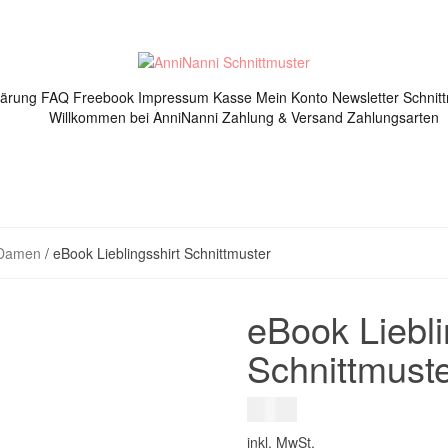
lärung
FAQ
Freebook
Impressum
Kasse
Mein Konto
Newsletter
Schnit
Willkommen bei AnniNanni
Zahlung & Versand
Zahlungsarten
Damen
/ eBook Lieblingsshirt Schnittmuster
eBook Liebli
Schnittmust
8,00
€
inkl. MwSt.