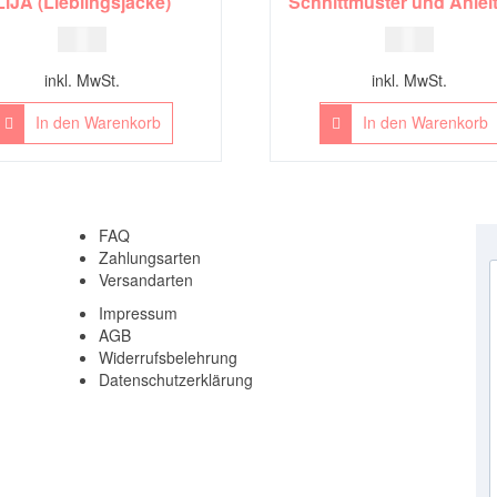
LiJA (Lieblingsjacke)
Schnittmuster und Anlei
9,00
€
5,00
€
inkl. MwSt.
inkl. MwSt.
In den Warenkorb
In den Warenkorb
FAQ
Zahlungsarten
Versandarten
Impressum
AGB
Widerrufsbelehrung
Datenschutzerklärung