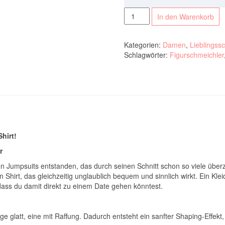
eBook
In den Warenkorb
Lieblingsshirt
Schnittmuster
Menge
Kategorien:
Damen
,
Lieblingss
Schlagwörter:
Figurschmeichler
hirt!
r
ten Jumpsuits entstanden, das durch seinen Schnitt schon so viele über
t ein Shirt, das gleichzeitig unglaublich bequem und sinnlich wirkt. Ein
dass du damit direkt zu einem Date gehen könntest.
e glatt, eine mit Raffung. Dadurch entsteht ein sanfter Shaping-Effekt, 