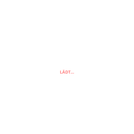
Suchen
LÄDT…
nach:
Suchen
FAQ
Zahlungsarten