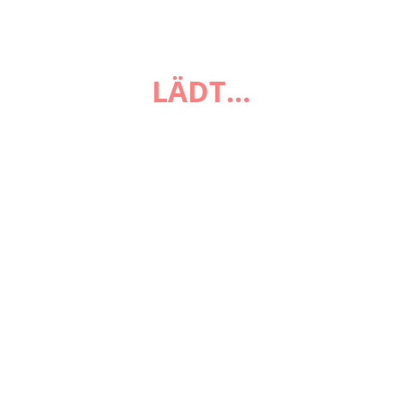
LÄDT…
FAQ
Zahlungsarten
Versandarten
Impressum
AGB
Widerrufsbelehrung
Datenschutzerklärung