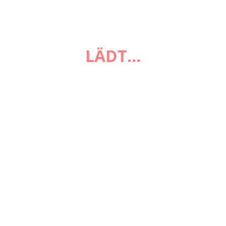
LÄDT…
FAQ
Zahlungsarten
Versandarten
Impressum
AGB
Widerrufsbelehrung
Datenschutzerklärung