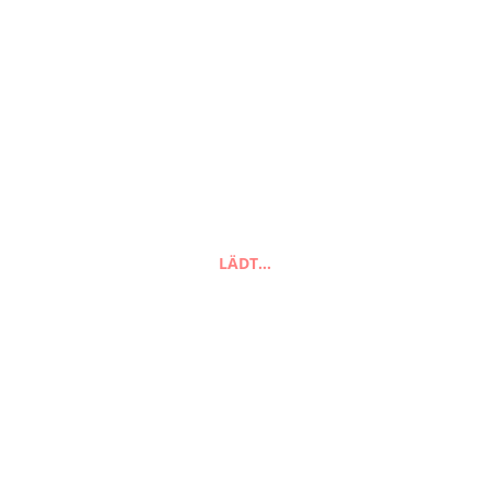
Suchen
LÄDT…
nach:
Suchen
FAQ
Zahlungsarten