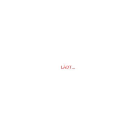
Suchen
nach:
LÄDT…
Suchen
FAQ
Zahlungsarten
Versandarten