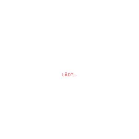
Suchen
LÄDT…
nach:
Suchen
FAQ
Zahlungsarten