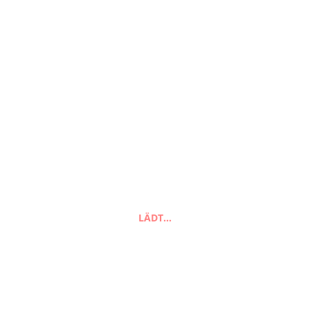
Suchen
nach:
Suchen
LÄDT…
FAQ
Zahlungsarten