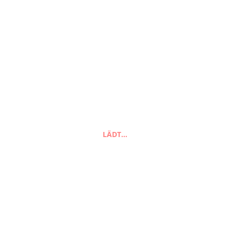
In den Warenkorb
LÄDT…
Suchen
nach:
Suchen