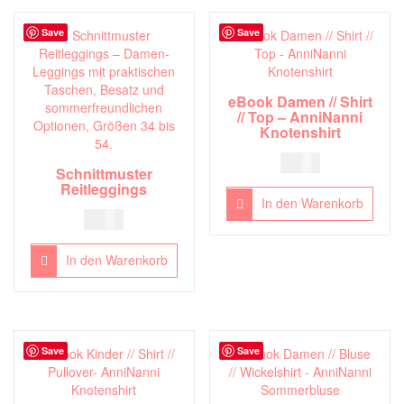
Save
Save
eBook Damen // Shirt
// Top – AnniNanni
Knotenshirt
5,00
€
Schnittmuster
Reitleggings
In den Warenkorb
7,00
€
In den Warenkorb
Save
Save