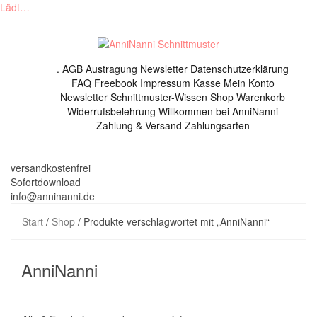
Lädt…
Skip
to
content
.
AGB
Austragung Newsletter
Datenschutzerklärung
FAQ
Freebook
Impressum
Kasse
Mein Konto
Newsletter
Schnittmuster-Wissen
Shop
Warenkorb
Widerrufsbelehrung
Willkommen bei AnniNanni
Zahlung & Versand
Zahlungsarten
versandkostenfrei
Sofortdownload
info@anninanni.de
Start
/
Shop
/ Produkte verschlagwortet mit „AnniNanni“
AnniNanni