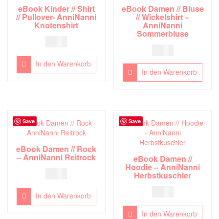
eBook Kinder // Shirt
eBook Damen // Bluse
// Pullover- AnniNanni
// Wickelshirt –
Knotenshirt
AnniNanni
Sommerbluse
5,00
€
5,00
€
In den Warenkorb
In den Warenkorb
Save
Save
eBook Damen // Rock
– AnniNanni Reitrock
eBook Damen //
Hoodie – AnniNanni
4,00
€
Herbstkuschler
7,00
€
In den Warenkorb
In den Warenkorb