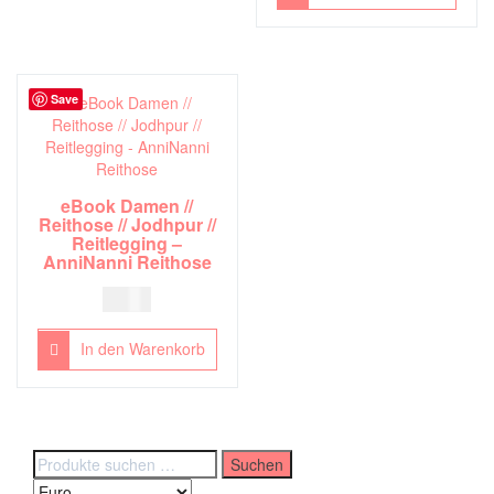
Save
eBook Damen //
Reithose // Jodhpur //
Reitlegging –
AnniNanni Reithose
8,00
€
In den Warenkorb
Suchen
Suchen
nach: