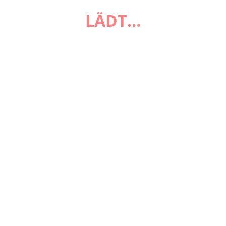
Zahlungsarten
Versandarten
LÄDT…
Impressum
AGB
Widerrufsbelehrung
Datenschutzerklärung